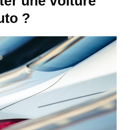
er une voiture
uto ?