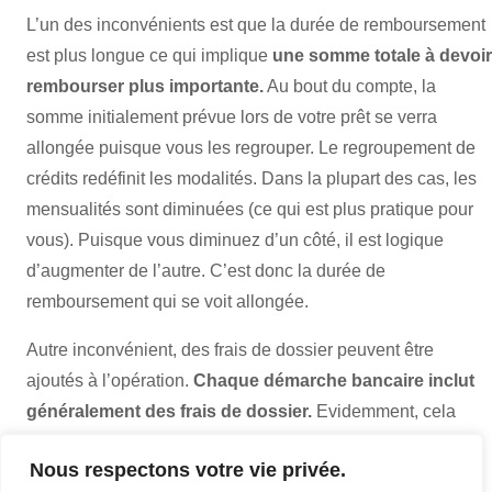
L’un des inconvénients est que la durée de remboursement
est plus longue ce qui implique
une somme totale à devoir
rembourser plus importante.
Au bout du compte, la
somme initialement prévue lors de votre prêt se verra
allongée puisque vous les regrouper. Le regroupement de
crédits redéfinit les modalités. Dans la plupart des cas, les
mensualités sont diminuées (ce qui est plus pratique pour
vous). Puisque vous diminuez d’un côté, il est logique
d’augmenter de l’autre. C’est donc la durée de
remboursement qui se voit allongée.
Autre inconvénient, des frais de dossier peuvent être
ajoutés à l’opération.
Chaque démarche bancaire inclut
généralement des frais de dossier.
Evidemment, cela
dépend d’un établissement financier à un autre. Dans ce
Nous respectons votre vie privée.
type de cas,
tenter toujours une négociation
du montant