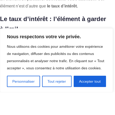
élément n’est d’autre que
le taux d’intérêt.
Le taux d’intérêt : l’élément à garder
à l’œil
Nous respectons votre vie privée.
Vous pouvez moduler votre demande de regroupement de
Nous utilisons des cookies pour améliorer votre expérience
crédits comme vous le désirez. Le montant, la durée, les
de navigation, diffuser des publicités ou des contenus
mensualités s’accordent à vos besoins.
Le seul point que
personnalisés et analyser notre trafic. En cliquant sur « Tout
vous ne pouvez pas choisir est le taux d’intérêt.
accepter », vous consentez à notre utilisation des cookies.
Ô combien important, le taux d’intérêt est le pourcentage qui
donne le ton de votre crédit. Votre but ultime est de
trouver
Personnaliser
Tout rejeter
Accepter tout
celui qui se rapproche le plus de 0.
C’est ce petit
pourcentage qui indique le montant de la somme à devoir
rembourser en plus du montant initialement prévu.
Pour que cela soit plus clair pour vous, prenons un