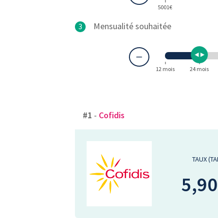
5001€
Mensualité souhaitée
3
12 mois
24 mois
#1
-
Cofidis
TAUX (TA
5,9