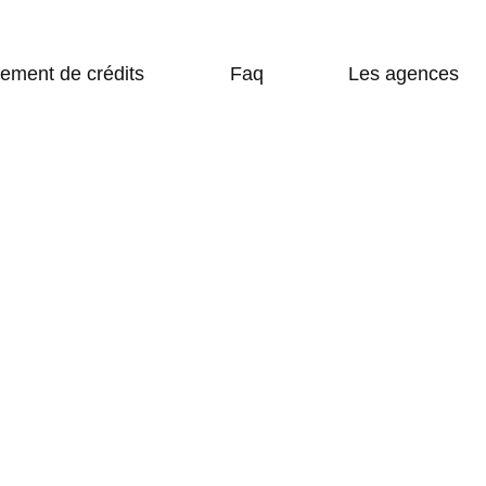
SIMULATION DE CRÉDIT EN LIGNE
LES AGENCES
ement de crédits
Faq
Les agences