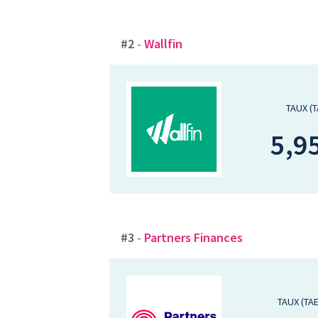
#2
-
Wallfin
TAUX (
5,9
#3
-
Partners Finances
TAUX (TA