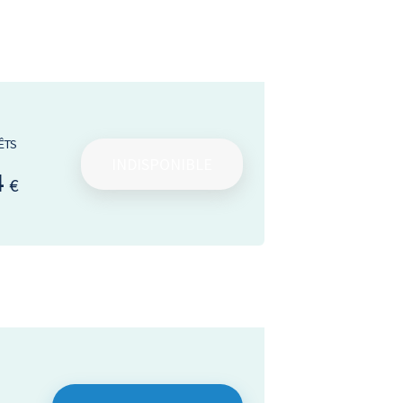
ÊTS
INDISPONIBLE
4
€