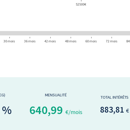
52500€
30 mois
36 mois
42 mois
48 mois
60 mois
72 mois
84
EG)
MENSUALITÉ
TOTAL INTÉRÊTS
0 %
640,99
883,81
€
€/mois